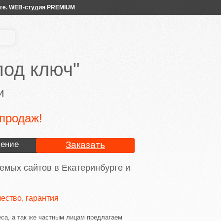
урге. WEB-студия PREMIUM
од ключ"
и
продаж!
ение
Заказать
ых сайтов в Екатеринбурге и
ество, гарантия
са, а так же частным лицам предлагаем