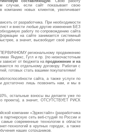
етинговую составляющую
. Свою работу
м случае, если сайт показывает свою
в компанию новых клиентов, увеличивает
висеть от разработчика. При необходимости
-лист и внести любые другие изменения БЕЗ
обходимую работу по сопровождению сайта
формации на сайте занимается системный
быстрее, а значит, высвободит своё рабочее
о ПЕРВИЧНОМУ региональному продвижению
емах Яндекс, Гугл и пр. (по низкочастотным
м зависит от бюджета на
продвижение и на
ваются по отдельному договору. Работая с
елей, готовых стать вашими покупателями!
отоспособности сайта, а также услуги по
м достаточно лишь позвонить нам, и мы в
 10%, остальные взносы вы делаете уже по
го проекта), а значит, ОТСУТСТВУЕТ РИСК
ской компании «Эджестайл» (разработчика
 в партнерскую сеть веб-студий по России и
 самые современные технологии в области
рнет-технологий в крупных городах, а также
обучения наших сотрудников.