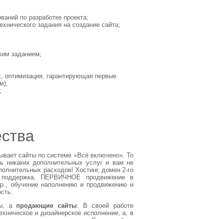
ваний по разработке проекта;
технического задания на создание сайта;
;
ким заданием;
х, оптимизация, гарантирующая первые
м);
;
ства
ывает сайты по системе «Всё включено». То
ть никаких дополнительных услуг и вам не
полнительных расходов! Хостинг, домен 2-го
 поддержка, ПЕРВИЧНОЕ продвижение в
др., обучение наполнению и продвижению и
сть.
ты, а
продающие сайты
. В своей работе
ехническое и дизайнерское исполнение, а, в