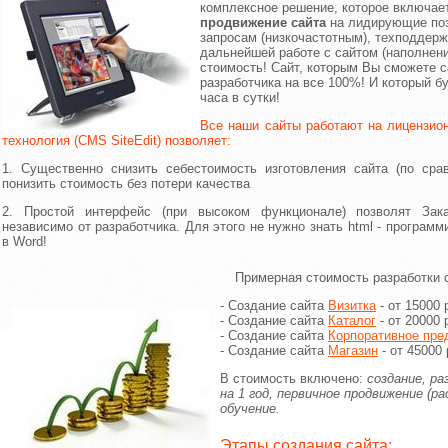
комплексное решение, которое включает 
продвижение
сайта
на лидирующие поз
запросам (низкочастотным), техподдерж
дальнейшей работе с сайтом (наполнени
стоимость! Сайт, которым Вы сможете 
разработчика на все 100%! И который б
часа в сутки!
Все наши сайты работают на лицензио
технология (CMS SiteEdit) позволяет:
1. Существенно снизить себестоимость изготовления сайта (по сра
понизить стоимость без потери качества
2. Простой интерфейс (при высоком функционале) позволят Зака
независимо от разработчика. Для этого не нужно знать html - програм
в Word!
Примерная стоимость разработки 
- Создание сайта
Визитка
- от 15000 
- Создание сайта
Каталог
- от 20000 
- Создание сайта
Корпоративное пре
- Создание сайта
Магазин
- от 45000 
В стоимость включено:
создание, р
на 1 год, первичное продвижение (ра
обучение.
Этапы создания сайта: