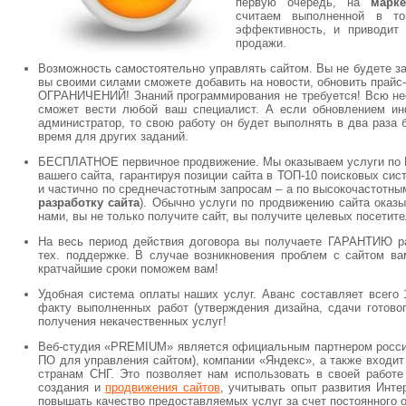
первую очередь, на
марк
считаем выполненной в то
эффективность, и приводит 
продажи.
Возможность самостоятельно управлять сайтом. Вы не будете за
вы своими силами сможете добавить на новости, обновить прайс
ОГРАНИЧЕНИЙ! Знаний программирования не требуется! Всю не
сможет вести любой ваш специалист. А если обновлением ин
администратор, то свою работу он будет выполнять в два раза 
время для других заданий.
БЕСПЛАТНОЕ первичное продвижение. Мы оказываем услуги п
вашего сайта, гарантируя позиции сайта в ТОП-10 поисковых сист
и частично по среднечастотным запросам – а по высокочастотны
разработку сайта
). Обычно услуги по продвижению сайта оказы
нами, вы не только получите сайт, вы получите целевых посетит
На весь период действия договора вы получаете ГАРАНТИЮ раб
тех. поддержке. В случае возникновения проблем с сайтом ва
кратчайшие сроки поможем вам!
Удобная система оплаты наших услуг. Аванс составляет всего
факту выполненных работ (утверждения дизайна, сдачи готово
получения некачественных услуг!
Веб-студия «PREMIUM» является официальным партнером россий
ПО для управления сайтом), компании «Яндекс», а также входит
странам СНГ. Это позволяет нам использовать в своей работе
создания и
продвижения сайтов
, учитывать опыт развития Инте
повышать качество предоставляемых услуг за счет постоянного 