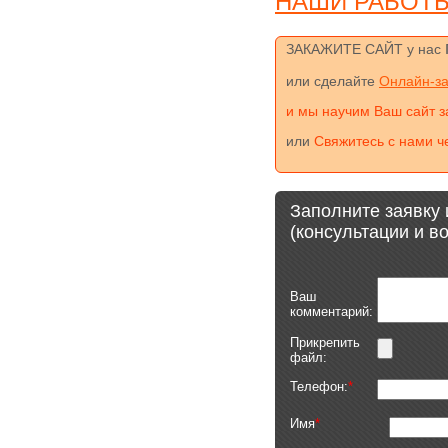
НАШИ РАБОТ
ЗАКАЖИТЕ САЙТ у нас
или сделайте
Онлайн-за
и мы научим Ваш сайт з
или
Свяжитесь с нами ч
Заполните заявку 
(консультации и 
Ваш
комментарий:
Прикрепить
файл:
Телефон:
*
Имя
*